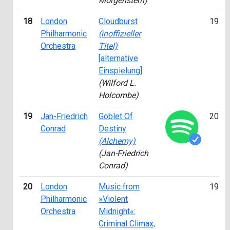
Morgenstern)
18
London
Cloudburst
1989
Philharmonic
(inoffizieller
Orchestra
Titel)
[alternative
Einspielung]
(Wilford L.
Holcombe)
19
Jan-Friedrich
Goblet Of
2014
Conrad
Destiny
(Alchemy)
(Jan-Friedrich
Conrad)
20
London
Music from
1989
Philharmonic
»Violent
Orchestra
Midnight«:
Criminal Climax,