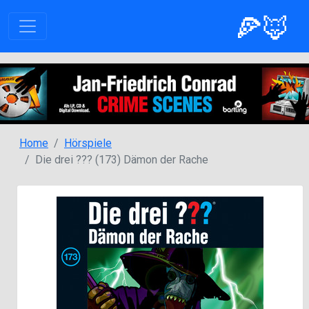
🍕🦊
Home
Hörspiele
Die drei ??? (173) Dämon der Rache