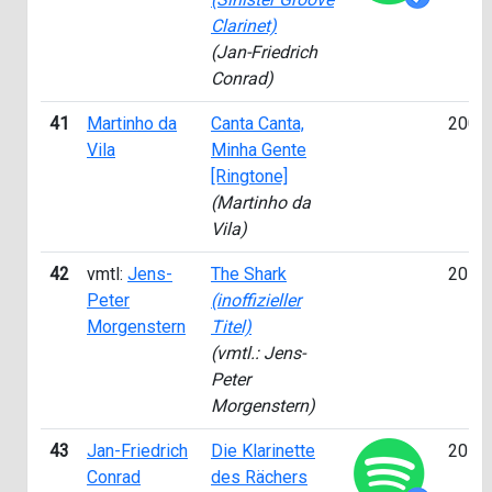
Clarinet)
(Jan-Friedrich
Conrad)
41
Martinho da
Canta Canta,
2003
Vila
Minha Gente
[Ringtone]
(Martinho da
Vila)
42
vmtl:
Jens-
The Shark
2015
Peter
(inoffizieller
Morgenstern
Titel)
(vmtl.: Jens-
Peter
Morgenstern)
43
Jan-Friedrich
Die Klarinette
2014
Conrad
des Rächers