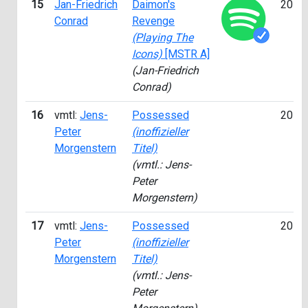
15
Jan-Friedrich
Daimon's
2014
Conrad
Revenge
(Playing The
Icons)
[MSTR A]
(Jan-Friedrich
Conrad)
16
vmtl:
Jens-
Possessed
2015
Peter
(inoffizieller
Morgenstern
Titel)
(vmtl.: Jens-
Peter
Morgenstern)
17
vmtl:
Jens-
Possessed
2015
Peter
(inoffizieller
Morgenstern
Titel)
(vmtl.: Jens-
Peter