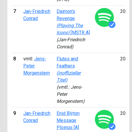
7
Jan-Friedrich
Daimon's
2014
Conrad
Revenge
(Playing The
Icons)
[MSTR A]
(Jan-Friedrich
Conrad)
8
vmtl:
Jens-
Flutes and
2015
Peter
Feathers
Morgenstern
(inoffizieller
Titel)
(vmtl.: Jens-
Peter
Morgenstern)
9
Jan-Friedrich
Enid Blyton
2015
Conrad
Message
Ploings [A]