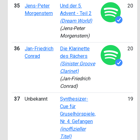
35
Jens-Peter
Und der 5.
2012
Morgenstern
Advent - Teil 2
(Dream World)
(Jens-Peter
Morgenstern)
36
Jan-Friedrich
Die Klarinette
2014
Conrad
des Rächers
(Sinister Groove
Clarinet)
(Jan-Friedrich
Conrad)
37
Unbekannt
Synthesizer-
1997
Cue für
Gruselhörspiele,
Nr. 4: Gefangen
(inoffizieller
Titel)