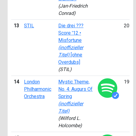
(Jan-Friedrich
Conrad)
13
STIL
Die drei ???
2015
Score '12 •
Misfortune
(inoffizieller
Titel)
[ohne
Overdubs]
(STIL)
14
London
Mystic Theme,
1999
Philharmonic
No. 4: Augurs Of
Orchestra
Spring
(inoffizieller
Titel)
(Wilford L.
Holcombe)