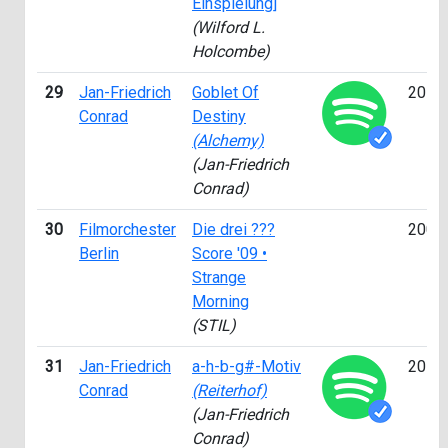
Einspielung]
(Wilford L.
Holcombe)
29
Jan-Friedrich
Goblet Of
2014
Conrad
Destiny
(Alchemy)
(Jan-Friedrich
Conrad)
30
Filmorchester
Die drei ???
2009
Berlin
Score '09 •
Strange
Morning
(STIL)
31
Jan-Friedrich
a-h-b-g#-Motiv
2015
Conrad
(Reiterhof)
(Jan-Friedrich
Conrad)