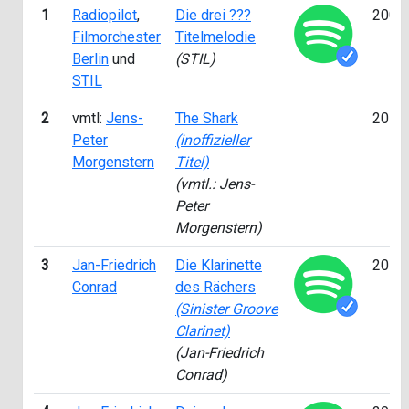
1
Radiopilot
,
Die drei ???
2008
Filmorchester
Titelmelodie
Berlin
und
(STIL)
STIL
2
vmtl:
Jens-
The Shark
2015
Peter
(inoffizieller
Morgenstern
Titel)
(vmtl.: Jens-
Peter
Morgenstern)
3
Jan-Friedrich
Die Klarinette
2014
Conrad
des Rächers
(Sinister Groove
Clarinet)
(Jan-Friedrich
Conrad)