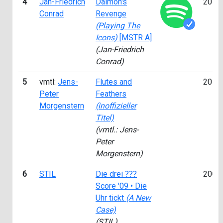
4
Jan-Friedrich
Daimon's
2014
Conrad
Revenge
(Playing The
Icons)
[MSTR A]
(Jan-Friedrich
Conrad)
5
vmtl:
Jens-
Flutes and
2015
Peter
Feathers
Morgenstern
(inoffizieller
Titel)
(vmtl.: Jens-
Peter
Morgenstern)
6
STIL
Die drei ???
2009
Score '09 • Die
Uhr tickt
(A New
Case)
(STIL)