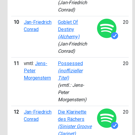
(Jan-Friedrich
Conrad)
10
Jan-Friedrich
Goblet Of
2014
Conrad
Destiny
(Alchemy)
(Jan-Friedrich
Conrad)
11
vmtl:
Jens-
Possessed
2015
Peter
(inoffizieller
Morgenstern
Titel)
(vmtl.: Jens-
Peter
Morgenstern)
12
Jan-Friedrich
Die Klarinette
2014
Conrad
des Rächers
(Sinister Groove
Clarinet)