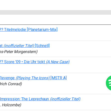
??? Titelmelodie [Planetarium-Mix]
at
(inoffizieller Titel)
[Schnell]
ens-Peter Morgenstern)
?? Score '09 • Die Uhr tickt
(A New Case)
 Revenge
(Playing The Icons)
[MSTR A]
drich Conrad)
Impression: The Leprechaun
(inoffizieller Titel)
L. Holcombe)