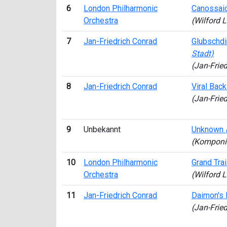
6
London Philharmonic
Canossaic
Orchestra
(Wilford 
7
Jan-Friedrich Conrad
Glubschd
Stadt)
(Jan-Frie
8
Jan-Friedrich Conrad
Viral Bac
(Jan-Frie
9
Unbekannt
Unknown
(Komponi
10
London Philharmonic
Grand Trai
Orchestra
(Wilford 
11
Jan-Friedrich Conrad
Daimon's
(Jan-Frie