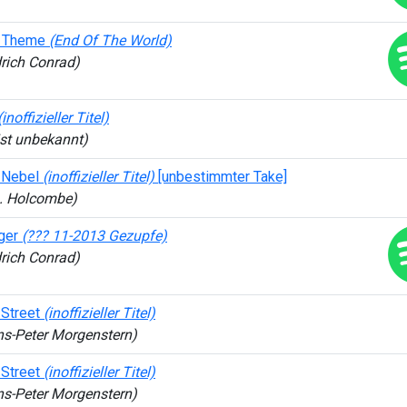
s Theme
(End Of The World)
drich Conrad)
(inoffizieller Titel)
st unbekannt)
r Nebel
(inoffizieller Titel)
[unbestimmter Take]
L. Holcombe)
äger
(??? 11-2013 Gezupfe)
drich Conrad)
 Street
(inoffizieller Titel)
ens-Peter Morgenstern)
 Street
(inoffizieller Titel)
ens-Peter Morgenstern)