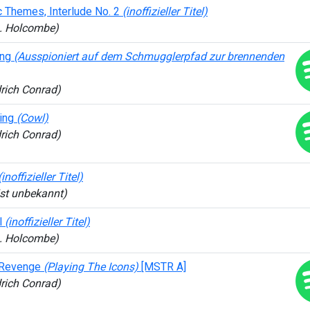
 Themes, Interlude No. 2
(inoffizieller Titel)
L. Holcombe)
ing
(Ausspioniert auf dem Schmugglerpfad zur brennenden
drich Conrad)
king
(Cowl)
drich Conrad)
(inoffizieller Titel)
st unbekannt)
l
(inoffizieller Titel)
L. Holcombe)
 Revenge
(Playing The Icons)
[MSTR A]
drich Conrad)