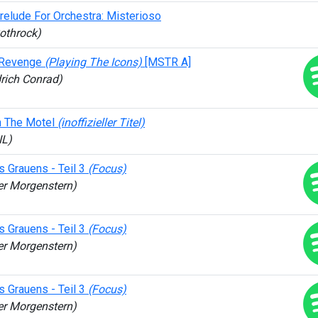
Prelude For Orchestra: Misterioso
othrock)
 Revenge
(Playing The Icons)
[MSTR A]
drich Conrad)
n The Motel
(inoffizieller Titel)
IL)
s Grauens - Teil 3
(Focus)
er Morgenstern)
s Grauens - Teil 3
(Focus)
er Morgenstern)
s Grauens - Teil 3
(Focus)
er Morgenstern)