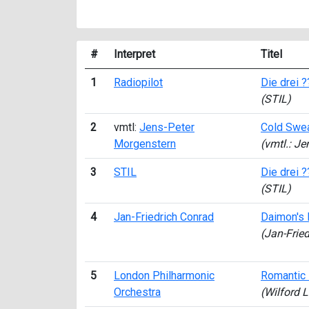
#
Interpret
Titel
1
Radiopilot
Die drei 
(STIL)
2
vmtl:
Jens-Peter
Cold Swe
Morgenstern
(vmtl.: J
3
STIL
Die drei ?
(STIL)
4
Jan-Friedrich Conrad
Daimon's
(Jan-Frie
5
London Philharmonic
Romantic 
Orchestra
(Wilford 