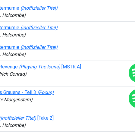
termumie
(inoffizieller Titel)
L. Holcombe)
termumie
(inoffizieller Titel)
L. Holcombe)
termumie
(inoffizieller Titel)
L. Holcombe)
 Revenge
(Playing The Icons)
[MSTR A]
drich Conrad)
s Grauens - Teil 3
(Focus)
er Morgenstern)
(inoffizieller Titel)
[Take 2]
L. Holcombe)