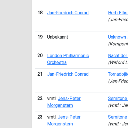
18
Jan-Friedrich Conrad
Herb Elli
(Jan-Frie
19
Unbekannt
Unknown
(Komponi
20
London Philharmonic
Nacht de
Orchestra
(Wilford 
21
Jan-Friedrich Conrad
Tornadoj
(Jan-Frie
22
vmtl:
Jens-Peter
Semitone
Morgenstern
(vmtl.: J
23
vmtl:
Jens-Peter
Semitone
Morgenstern
(vmtl.: J