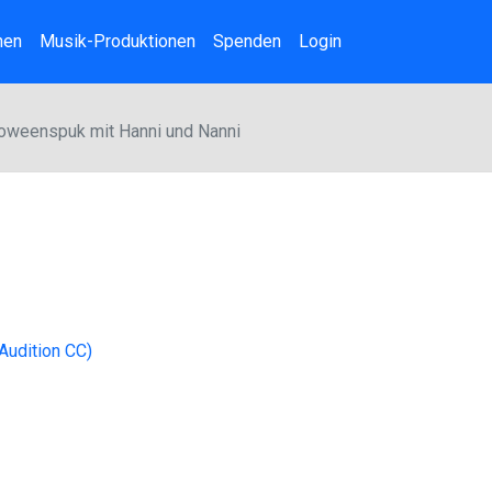
nen
Musik-Produktionen
Spenden
Login
loweenspuk mit Hanni und Nanni
Audition CC)