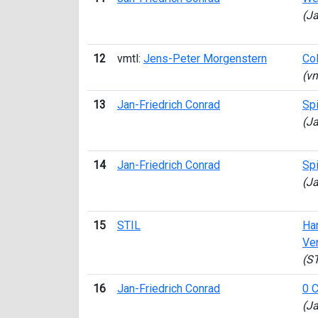
(Ja
12
vmtl:
Jens-Peter Morgenstern
Co
(vm
13
Jan-Friedrich Conrad
Spi
(Ja
14
Jan-Friedrich Conrad
Spi
(Ja
15
STIL
Han
Ver
(ST
16
Jan-Friedrich Conrad
0 
(Ja