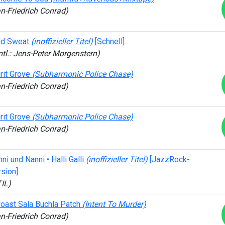
n-Friedrich Conrad)
ld Sweat
(inoffizieller Titel)
[Schnell]
tl.: Jens-Peter Morgenstern)
rit Grove
(Subharmonic Police Chase)
n-Friedrich Conrad)
rit Grove
(Subharmonic Police Chase)
n-Friedrich Conrad)
ni und Nanni • Halli Galli
(inoffizieller Titel)
[JazzRock-
sion]
IL)
Coast Sala Buchla Patch
(Intent To Murder)
n-Friedrich Conrad)