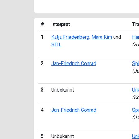
#
Interpret
Tit
1
Katja Friedenberg
,
Mara Kim
und
Han
STIL
(ST
2
Jan-Friedrich Conrad
Spi
(Ja
3
Unbekannt
Un
(K
4
Jan-Friedrich Conrad
Spi
(Ja
5
Unbekannt
Un