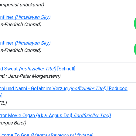
omponist unbekannt)
ntliner
(Himalayan Sky)
n-Friedrich Conrad)
ntliner
(Himalayan Sky)
n-Friedrich Conrad)
ld Sweat
(inoffizieller Titel)
[Schnell]
tl.: Jens-Peter Morgenstern)
ni und Nanni • Gefahr im Verzug
(inoffizieller Titel)
[Reduced
x]
IL)
ror Movie Organ {a.k.a. Agnus Dei}
(inoffizieller Titel)
orges Bizet)
lcome To Goa
(Mantra+Ravenous+Mixtape)