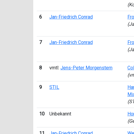
(K
6
Jan-Friedrich Conrad
Fro
(Ja
7
Jan-Friedrich Conrad
Fro
(Ja
8
vmtl:
Jens-Peter Morgenstern
Co
(vm
9
STIL
Han
Mi
(ST
10
Unbekannt
Hor
(Ge
11
Jan-Friedrich Conrad
We