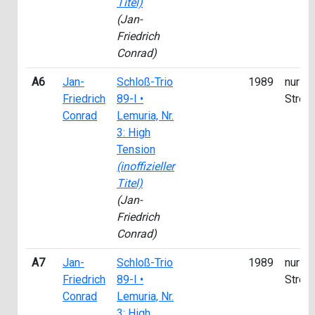
Titel)
(Jan-
Friedrich
Conrad)
A6
Jan-
Schloß-Trio
1989
nur fü
Friedrich
89-I •
Strea
Conrad
Lemuria, Nr.
3: High
Tension
(inoffizieller
Titel)
(Jan-
Friedrich
Conrad)
A7
Jan-
Schloß-Trio
1989
nur fü
Friedrich
89-I •
Strea
Conrad
Lemuria, Nr.
3: High