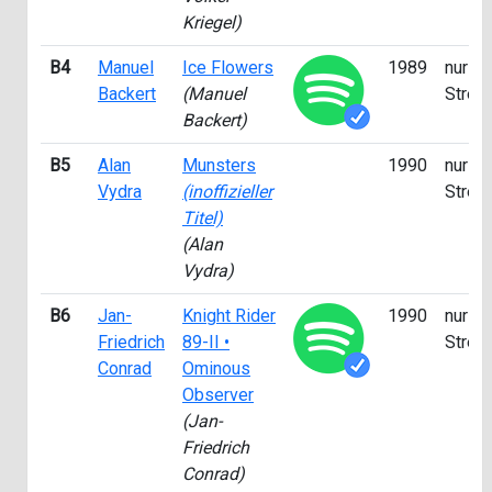
Kriegel)
B4
Manuel
Ice Flowers
1989
nur fü
Backert
(Manuel
Strea
Backert)
B5
Alan
Munsters
1990
nur fü
Vydra
(inoffizieller
Strea
Titel)
(Alan
Vydra)
B6
Jan-
Knight Rider
1990
nur fü
Friedrich
89-II •
Strea
Conrad
Ominous
Observer
(Jan-
Friedrich
Conrad)