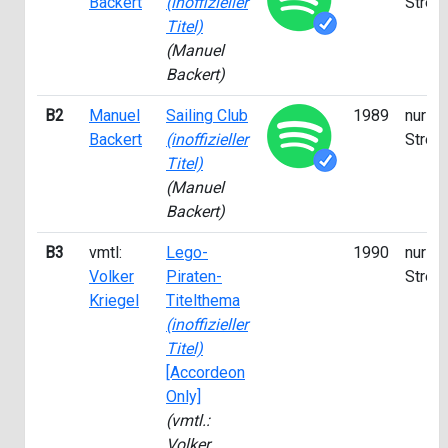
Backert
(inoffizieller
Strea
Titel)
(Manuel
Backert)
B2
Manuel
Sailing Club
1989
nur fü
Backert
(inoffizieller
Strea
Titel)
(Manuel
Backert)
B3
vmtl:
Lego-
1990
nur fü
Volker
Piraten-
Strea
Kriegel
Titelthema
(inoffizieller
Titel)
[Accordeon
Only]
(vmtl.:
Volker