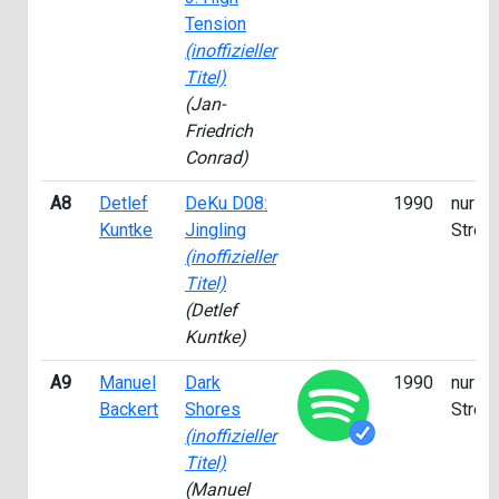
Tension
(inoffizieller
Titel)
(Jan-
Friedrich
Conrad)
A8
Detlef
DeKu D08:
1990
nur fü
Kuntke
Jingling
Strea
(inoffizieller
Titel)
(Detlef
Kuntke)
A9
Manuel
Dark
1990
nur fü
Backert
Shores
Strea
(inoffizieller
Titel)
(Manuel