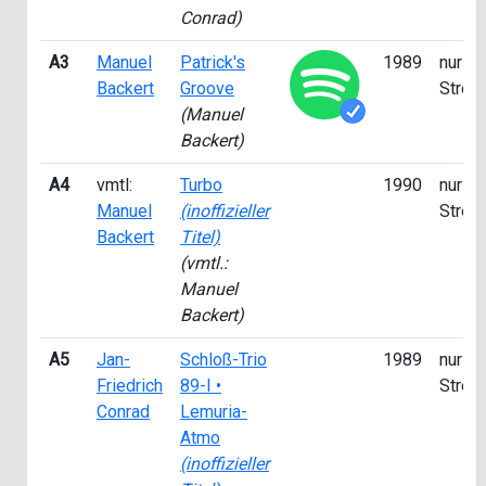
Conrad)
A3
Manuel
Patrick's
1989
nur fü
Backert
Groove
Strea
(Manuel
Backert)
A4
vmtl:
Turbo
1990
nur fü
Manuel
(inoffizieller
Strea
Backert
Titel)
(vmtl.:
Manuel
Backert)
A5
Jan-
Schloß-Trio
1989
nur fü
Friedrich
89-I •
Strea
Conrad
Lemuria-
Atmo
(inoffizieller