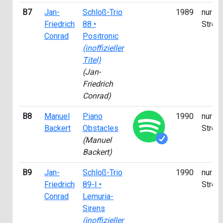
B7
Jan-
Schloß-Trio
1989
nur fü
Friedrich
88 •
Strea
Conrad
Positronic
(inoffizieller
Titel)
(Jan-
Friedrich
Conrad)
B8
Manuel
Piano
1990
nur fü
Backert
Obstacles
Strea
(Manuel
Backert)
B9
Jan-
Schloß-Trio
1990
nur fü
Friedrich
89-I •
Strea
Conrad
Lemuria-
Sirens
(inoffizieller