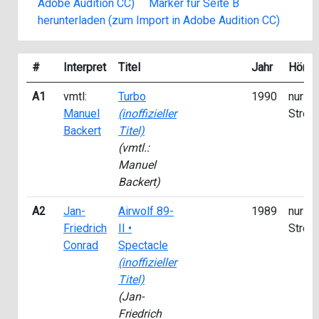
Adobe Audition CC)
Marker für Seite B
herunterladen (zum Import in Adobe Audition CC)
#
Interpret
Titel
Jahr
Hörpr
A1
vmtl:
Turbo
1990
nur fü
Manuel
(inoffizieller
Strea
Backert
Titel)
(vmtl.:
Manuel
Backert)
A2
Jan-
Airwolf 89-
1989
nur fü
Friedrich
II •
Strea
Conrad
Spectacle
(inoffizieller
Titel)
(Jan-
Friedrich