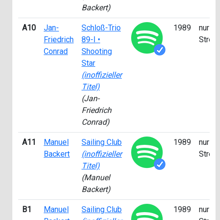
Backert)
A10
Jan-
Schloß-Trio
1989
nur fü
Friedrich
89-I •
Strea
Conrad
Shooting
Star
(inoffizieller
Titel)
(Jan-
Friedrich
Conrad)
A11
Manuel
Sailing Club
1989
nur fü
Backert
(inoffizieller
Strea
Titel)
(Manuel
Backert)
B1
Manuel
Sailing Club
1989
nur fü