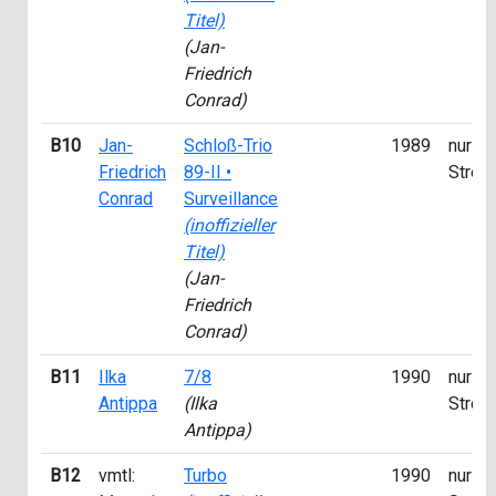
Titel)
(Jan-
Friedrich
Conrad)
B10
Jan-
Schloß-Trio
1989
nur fü
Friedrich
89-II •
Strea
Conrad
Surveillance
(inoffizieller
Titel)
(Jan-
Friedrich
Conrad)
B11
Ilka
7/8
1990
nur fü
Antippa
(Ilka
Strea
Antippa)
B12
vmtl:
Turbo
1990
nur fü