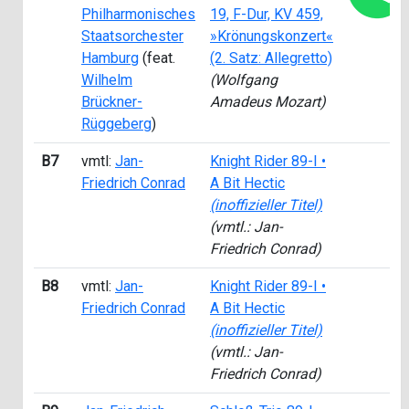
Philharmonisches
19, F-Dur, KV 459,
Staatsorchester
»Krönungskonzert«
Hamburg
(feat.
(2. Satz: Allegretto)
Wilhelm
(Wolfgang
Brückner-
Amadeus Mozart)
Rüggeberg
)
B7
vmtl:
Jan-
Knight Rider 89-I •
Friedrich Conrad
A Bit Hectic
(inoffizieller Titel)
(vmtl.: Jan-
Friedrich Conrad)
B8
vmtl:
Jan-
Knight Rider 89-I •
Friedrich Conrad
A Bit Hectic
(inoffizieller Titel)
(vmtl.: Jan-
Friedrich Conrad)