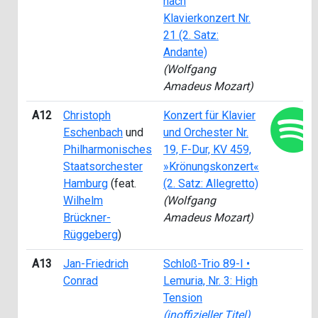
nach
Klavierkonzert Nr.
21 (2. Satz:
Andante)
(Wolfgang
Amadeus Mozart)
A12
Christoph
Konzert für Klavier
Eschenbach
und
und Orchester Nr.
Philharmonisches
19, F-Dur, KV 459,
Staatsorchester
»Krönungskonzert«
Hamburg
(feat.
(2. Satz: Allegretto)
Wilhelm
(Wolfgang
Brückner-
Amadeus Mozart)
Rüggeberg
)
A13
Jan-Friedrich
Schloß-Trio 89-I •
Conrad
Lemuria, Nr. 3: High
Tension
(inoffizieller Titel)