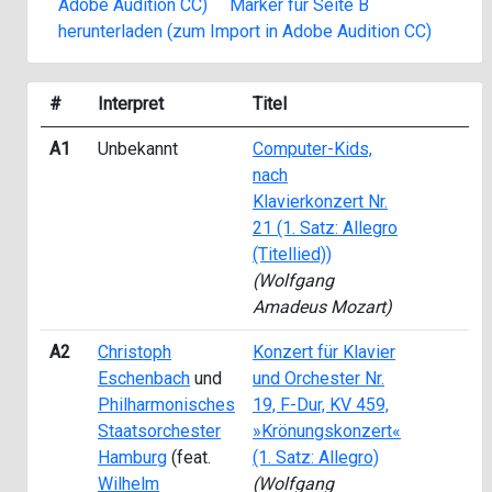
Adobe Audition CC)
Marker für Seite B
herunterladen (zum Import in Adobe Audition CC)
#
Interpret
Titel
A1
Unbekannt
Computer-Kids,
nach
Klavierkonzert Nr.
21 (1. Satz: Allegro
(Titellied))
(Wolfgang
Amadeus Mozart)
A2
Christoph
Konzert für Klavier
Eschenbach
und
und Orchester Nr.
Philharmonisches
19, F-Dur, KV 459,
Staatsorchester
»Krönungskonzert«
Hamburg
(feat.
(1. Satz: Allegro)
Wilhelm
(Wolfgang