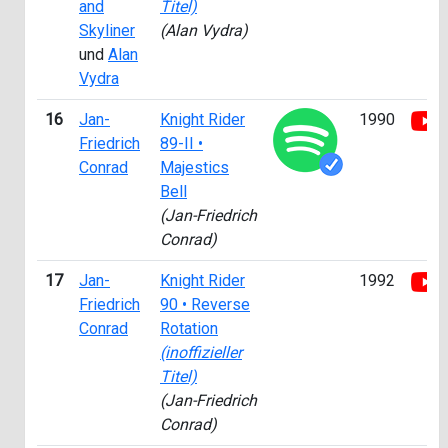
and
Titel)
Skyliner
(Alan Vydra)
und
Alan
Vydra
16
Jan-
Knight Rider
1990
Friedrich
89-II •
Conrad
Majestics
Bell
(Jan-Friedrich
Conrad)
17
Jan-
Knight Rider
1992
Friedrich
90 • Reverse
Conrad
Rotation
(inoffizieller
Titel)
(Jan-Friedrich
Conrad)