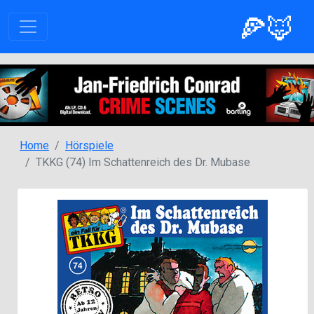
🍕🦊
Home
Hörspiele
TKKG (74) Im Schattenreich des Dr. Mubase