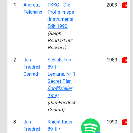
1
Andreas
TKKG - Die
2003
Feldhahn
Profis in spe
[Instrumental-
Edit 1990]
(Ralph
Bonda/Lutz
Büscher)
2
Jan-
Schloß-Trio
1989
Friedrich
89-I •
Conrad
Lemuria, Nr. 1:
Secret Plan
(inoffizieller
Titel)
(Jan-Friedrich
Conrad)
3
Jan-
Knight Rider
1990
Friedrich
89-II •