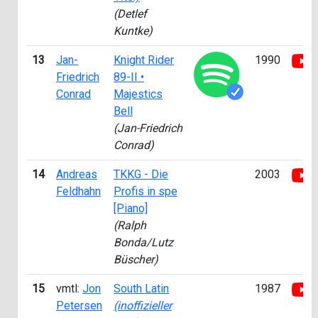
(Detlef
Kuntke)
13
Jan-
Knight Rider
1990
Friedrich
89-II •
Conrad
Majestics
Bell
(Jan-Friedrich
Conrad)
14
Andreas
TKKG - Die
2003
Feldhahn
Profis in spe
[Piano]
(Ralph
Bonda/Lutz
Büscher)
15
vmtl:
Jon
South Latin
1987
Petersen
(inoffizieller