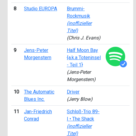
8
Studio EUROPA
Brummi-
2
Rockmusik
(inoffizieller
Titel)
(Chris J. Evans)
9
Jens-Peter
Half Moon Bay
2
Morgenstern
{a.k.a Toteninsel
- Teil 1}
(Jens-Peter
Morgenstern)
10
The Automatic
Driver
1
Blues Inc.
(Jerry Blow)
11
Jan-Friedrich
Schloß-Trio 89-
1
Conrad
I • The Shack
(inoffizieller
Titel)