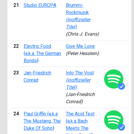
21
Studio EUROPA
Brummi-
2
Rockmusik
(inoffizieller
Titel)
(Chris J. Evans)
22
Electric Food
Give Me Love
2
{a.k.a. The German
(Peter Hesslein)
Bonds}
23
Jan-Friedrich
Into The Void
2
Conrad
(inoffizieller
Titel)
(Jan-Friedrich
Conrad)
24
Paul Griffin {a.k.a
The Acid Test
2
The Mustang, The
{a.k.a Bach
Duke Of Soho}
Meets The