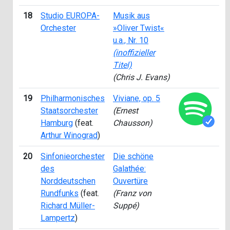
18
Studio EUROPA-
Musik aus
2
Orchester
»Oliver Twist«
u.a., Nr. 10
(inoffizieller
Titel)
(Chris J. Evans)
19
Philharmonisches
Viviane, op. 5
1
Staatsorchester
(Ernest
Hamburg
(feat.
Chausson)
Arthur Winograd
)
20
Sinfonieorchester
Die schöne
2
des
Galathée:
Norddeutschen
Ouvertüre
Rundfunks
(feat.
(Franz von
Richard Müller-
Suppé)
Lampertz
)