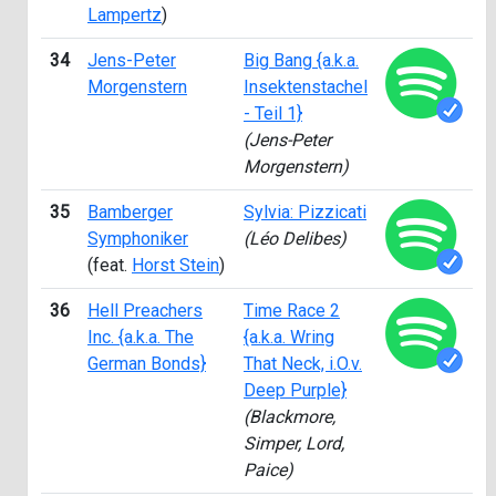
Lampertz
)
34
Jens-Peter
Big Bang {a.k.a.
2
Morgenstern
Insektenstachel
- Teil 1}
(Jens-Peter
Morgenstern)
35
Bamberger
Sylvia: Pizzicati
2
Symphoniker
(Léo Delibes)
(feat.
Horst Stein
)
36
Hell Preachers
Time Race 2
1
Inc. {a.k.a. The
{a.k.a. Wring
German Bonds}
That Neck, i.O.v.
Deep Purple}
(Blackmore,
Simper, Lord,
Paice)