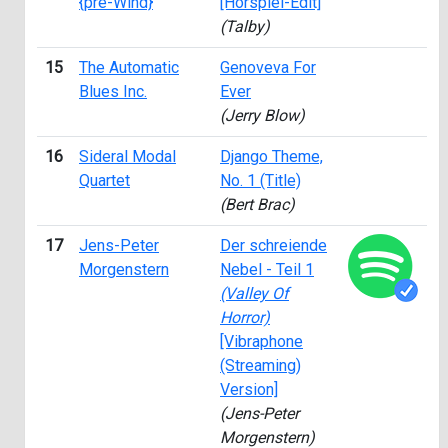
{pre-Wind}
[Hörspiel-Edit]
(Talby)
15
The Automatic
Genoveva For
2
Blues Inc.
Ever
(Jerry Blow)
16
Sideral Modal
Django Theme,
1
Quartet
No. 1 (Title)
(Bert Brac)
17
Jens-Peter
Der schreiende
2
Morgenstern
Nebel - Teil 1
(Valley Of
Horror)
[Vibraphone
(Streaming)
Version]
(Jens-Peter
Morgenstern)