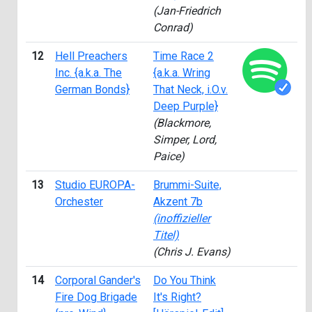
(Jan-Friedrich
Conrad)
12
Hell Preachers
Time Race 2
1
Inc. {a.k.a. The
{a.k.a. Wring
German Bonds}
That Neck, i.O.v.
Deep Purple}
(Blackmore,
Simper, Lord,
Paice)
13
Studio EUROPA-
Brummi-Suite,
1
Orchester
Akzent 7b
(inoffizieller
Titel)
(Chris J. Evans)
14
Corporal Gander's
Do You Think
1
Fire Dog Brigade
It's Right?