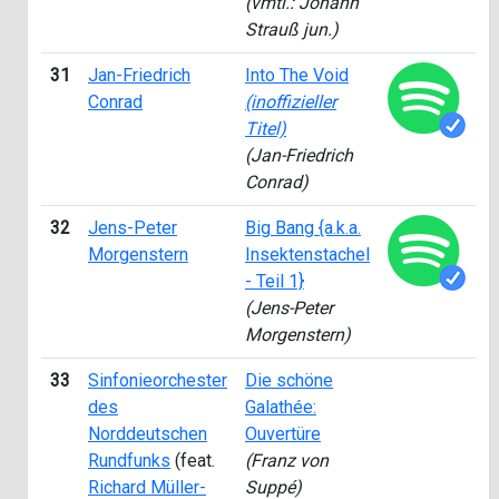
(vmtl.: Johann
Strauß jun.)
31
Jan-Friedrich
Into The Void
2
Conrad
(inoffizieller
Titel)
(Jan-Friedrich
Conrad)
32
Jens-Peter
Big Bang {a.k.a.
2
Morgenstern
Insektenstachel
- Teil 1}
(Jens-Peter
Morgenstern)
33
Sinfonieorchester
Die schöne
2
des
Galathée:
Norddeutschen
Ouvertüre
Rundfunks
(feat.
(Franz von
Richard Müller-
Suppé)