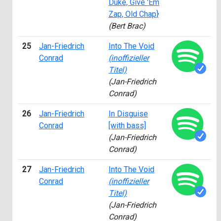
Duke, Give 'Em
Zap, Old Chap}
(Bert Brac)
25
Jan-Friedrich
Into The Void
2
Conrad
(inoffizieller
Titel)
(Jan-Friedrich
Conrad)
26
Jan-Friedrich
In Disguise
1
Conrad
[with bass]
(Jan-Friedrich
Conrad)
27
Jan-Friedrich
Into The Void
2
Conrad
(inoffizieller
Titel)
(Jan-Friedrich
Conrad)