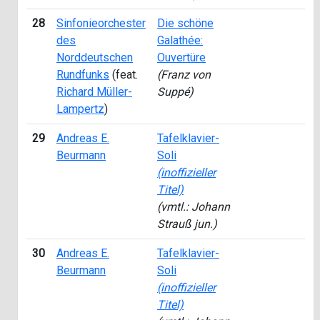
28
Sinfonieorchester
Die schöne
2
des
Galathée:
Norddeutschen
Ouvertüre
Rundfunks
(feat.
(Franz von
Richard Müller-
Suppé)
Lampertz
)
29
Andreas E.
Tafelklavier-
1
Beurmann
Soli
(inoffizieller
Titel)
(vmtl.: Johann
Strauß jun.)
30
Andreas E.
Tafelklavier-
1
Beurmann
Soli
(inoffizieller
Titel)