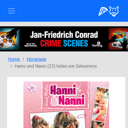
🍕🦊
Home
Hörspiele
Hanni und Nanni (23) hüten ein Geheimnis