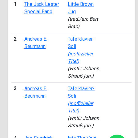
1
The Jack Lester
Little Brown
1
Special Band
Jug
(trad./arr. Bert
Brac)
2
Andreas E.
Tafelklavier-
1
Beurmann
Soli
(inoffizieller
Titel)
(vmtl.: Johann
Strauß jun.)
3
Andreas E.
Tafelklavier-
1
Beurmann
Soli
(inoffizieller
Titel)
(vmtl.: Johann
Strauß jun.)