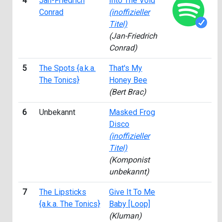
4
Jan-Friedrich
Into The Void
2
Conrad
(inoffizieller
Titel)
(Jan-Friedrich
Conrad)
5
The Spots {a.k.a.
That's My
2
The Tonics}
Honey Bee
(Bert Brac)
6
Unbekannt
Masked Frog
2
Disco
(inoffizieller
Titel)
(Komponist
unbekannt)
7
The Lipsticks
Give It To Me
1
{a.k.a. The Tonics}
Baby [Loop]
(Kluman)