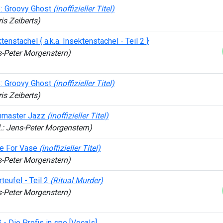
: Groovy Ghost
(inoffizieller Titel)
is Zeiberts)
tenstachel { a.k.a. Insektenstachel - Teil 2 }
s-Peter Morgenstern)
: Groovy Ghost
(inoffizieller Titel)
is Zeiberts)
hmaster Jazz
(inoffizieller Titel)
.: Jens-Peter Morgenstern)
e For Vase
(inoffizieller Titel)
s-Peter Morgenstern)
teufel - Teil 2
(Ritual Murder)
s-Peter Morgenstern)
- Die Profis in spe [Vocals]