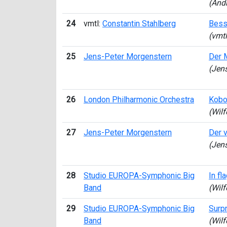
(Andr
24
vmtl:
Constantin Stahlberg
Bess
(vmtl
25
Jens-Peter Morgenstern
Der 
(Jen
26
London Philharmonic Orchestra
Kobo
(Wil
27
Jens-Peter Morgenstern
Der v
(Jen
28
Studio EUROPA-Symphonic Big
In fl
Band
(Wil
29
Studio EUROPA-Symphonic Big
Surp
Band
(Wil