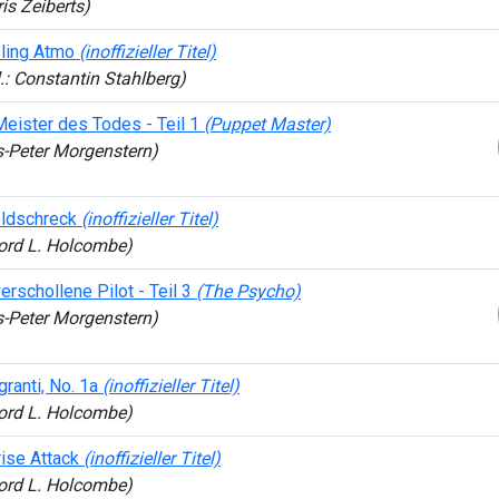
is Zeiberts)
ling Atmo
(inoffizieller Titel)
.: Constantin Stahlberg)
Meister des Todes - Teil 1
(Puppet Master)
s-Peter Morgenstern)
ldschreck
(inoffizieller Titel)
ford L. Holcombe)
erschollene Pilot - Teil 3
(The Psycho)
s-Peter Morgenstern)
agranti, No. 1a
(inoffizieller Titel)
ford L. Holcombe)
rise Attack
(inoffizieller Titel)
ford L. Holcombe)