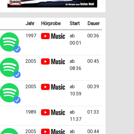
Jahr
Hörprobe
Start
Dauer
1997
ab
00:36
00:01
2005
ab
00:45
08:36
2005
ab
00:39
10:59
1989
ab
01:33
11:37
2005
ab
00:44