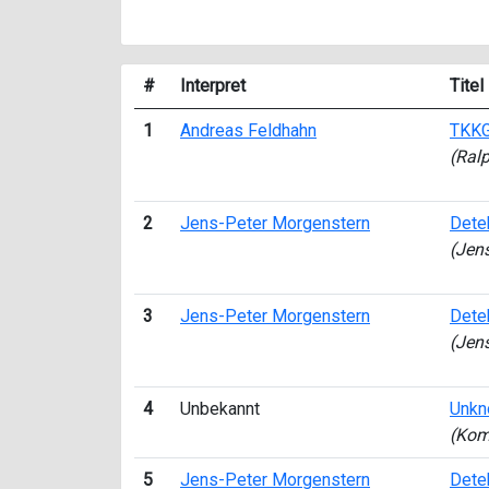
#
Interpret
Titel
1
Andreas Feldhahn
TKKG 
(Ral
2
Jens-Peter Morgenstern
Detek
(Jen
3
Jens-Peter Morgenstern
Detek
(Jen
4
Unbekannt
Unk
(Kom
5
Jens-Peter Morgenstern
Detek