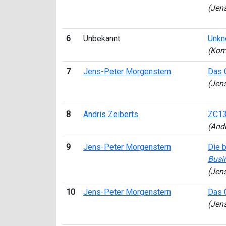
(Jen
6
Unbekannt
Unk
(Kom
7
Jens-Peter Morgenstern
Das G
(Jen
8
Andris Zeiberts
ZC13
(Andr
9
Jens-Peter Morgenstern
Die b
Busi
(Jen
10
Jens-Peter Morgenstern
Das G
(Jen