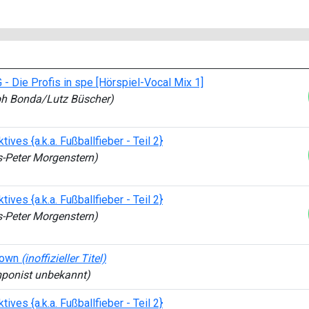
- Die Profis in spe [Hörspiel-Vocal Mix 1]
ph Bonda/Lutz Büscher)
tives {a.k.a. Fußballfieber - Teil 2}
s-Peter Morgenstern)
tives {a.k.a. Fußballfieber - Teil 2}
s-Peter Morgenstern)
nown
(inoffizieller Titel)
ponist unbekannt)
tives {a.k.a. Fußballfieber - Teil 2}