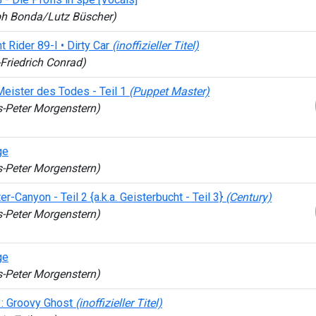
ph Bonda/Lutz Büscher)
t Rider 89-I • Dirty Car
(inoffizieller Titel)
Friedrich Conrad)
Meister des Todes - Teil 1
(Puppet Master)
s-Peter Morgenstern)
ge
s-Peter Morgenstern)
er-Canyon - Teil 2 {a.k.a. Geisterbucht - Teil 3}
(Century)
s-Peter Morgenstern)
ge
s-Peter Morgenstern)
: Groovy Ghost
(inoffizieller Titel)