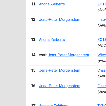
11
Andris Zeiberts
ZC13
(Andr
12
Jens-Peter Morgenstern
Insek
(Jen
13
Andris Zeiberts
ZC13
(Andr
14
vmtl:
Jens-Peter Morgenstern
Witc
(vmtl
15
Jens-Peter Morgenstern
Chas
(Jen
16
Jens-Peter Morgenstern
Feuer
(Jen
17
Andreas Feldhahn
TKKG 