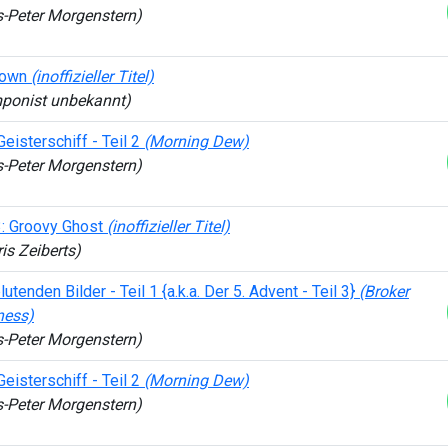
s-Peter Morgenstern)
nown
(inoffizieller Titel)
ponist unbekannt)
eisterschiff - Teil 2
(Morning Dew)
s-Peter Morgenstern)
: Groovy Ghost
(inoffizieller Titel)
is Zeiberts)
lutenden Bilder - Teil 1 {a.k.a. Der 5. Advent - Teil 3}
(Broker
ness)
s-Peter Morgenstern)
eisterschiff - Teil 2
(Morning Dew)
s-Peter Morgenstern)