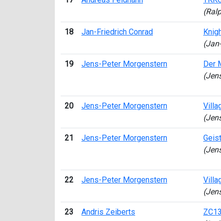
(Ral
18
Jan-Friedrich Conrad
Knigh
(Jan-
19
Jens-Peter Morgenstern
Der 
(Jen
20
Jens-Peter Morgenstern
Villa
(Jen
21
Jens-Peter Morgenstern
Geist
(Jen
22
Jens-Peter Morgenstern
Villa
(Jen
23
Andris Zeiberts
ZC13