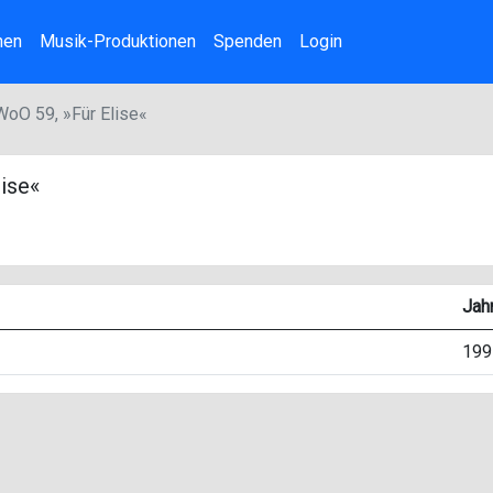
nen
Musik-Produktionen
Spenden
Login
 WoO 59, »Für Elise«
lise«
Jah
199