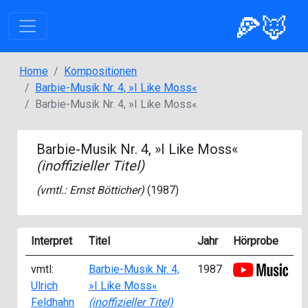
🍕🦊
Home
Kompositionen
Barbie-Musik Nr. 4, »I Like Moss«
Barbie-Musik Nr. 4, »I Like Moss«
Barbie-Musik Nr. 4, »I Like Moss«
(inoffizieller Titel)
(vmtl.:
Ernst Bötticher
)
(1987)
Interpret
Titel
Jahr
Hörprobe
vmtl:
Barbie-Musik Nr. 4,
1987
Ulrich
»I Like Moss«
Feldhahn
(inoffizieller Titel)