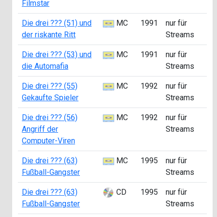
Filmstar
Die drei ??? (51) und
MC
1991
nur für
A
der riskante Ritt
Streams
Die drei ??? (53) und
MC
1991
nur für
A
die Automafia
Streams
Die drei ??? (55)
MC
1992
nur für
A
Gekaufte Spieler
Streams
Die drei ??? (56)
MC
1992
nur für
B
Angriff der
Streams
Computer-Viren
Die drei ??? (63)
MC
1995
nur für
A
Fußball-Gangster
Streams
Die drei ??? (63)
CD
1995
nur für
Fußball-Gangster
Streams