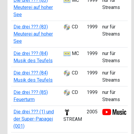
Die drei ??? (83)
MC
1999
nur für
A
Meuterei auf hoher
Streams
See
Die drei ??? (83)
CD
1999
nur für
Meuterei auf hoher
Streams
See
Die drei ??? (84)
MC
1999
nur für
A
Musik des Teufels
Streams
Die drei ??? (84)
CD
1999
nur für
Musik des Teufels
Streams
Die drei ??? (85)
CD
1999
nur für
Feuerturm
Streams
Die drei ??? (1) und
2005
der Super-Papagei
STREAM
(001)