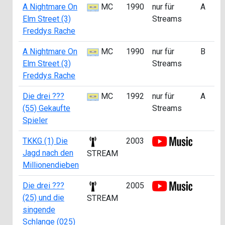
A Nightmare On
MC
1990
nur für
A
Elm Street (3)
Streams
Freddys Rache
A Nightmare On
MC
1990
nur für
B
Elm Street (3)
Streams
Freddys Rache
Die drei ???
MC
1992
nur für
A
(55) Gekaufte
Streams
Spieler
TKKG (1) Die
2003
Jagd nach den
STREAM
Millionendieben
Die drei ???
2005
(25) und die
STREAM
singende
Schlange (025)