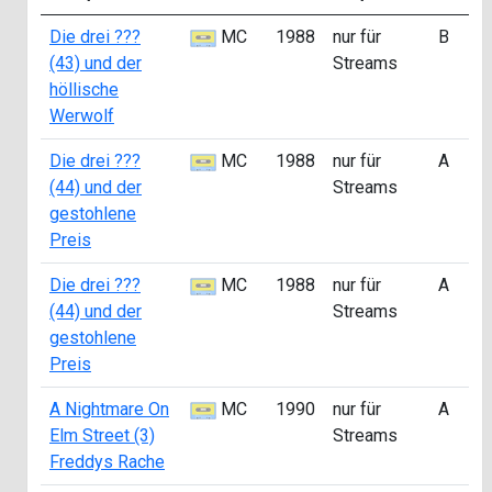
Die drei ???
MC
1988
nur für
B
(43) und der
Streams
höllische
Werwolf
Die drei ???
MC
1988
nur für
A
(44) und der
Streams
gestohlene
Preis
Die drei ???
MC
1988
nur für
A
(44) und der
Streams
gestohlene
Preis
A Nightmare On
MC
1990
nur für
A
Elm Street (3)
Streams
Freddys Rache