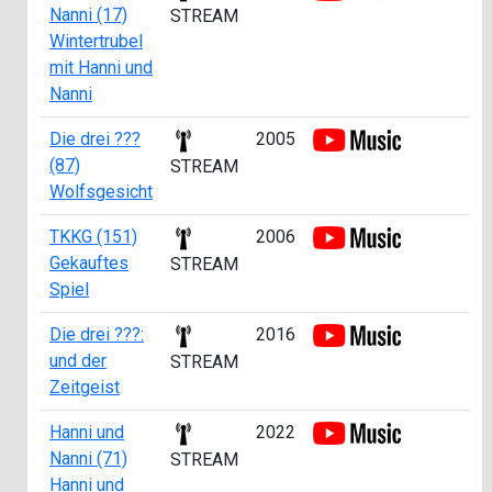
Nanni (17)
STREAM
Wintertrubel
mit Hanni und
Nanni
Die drei ???
2005
a
(87)
STREAM
Wolfsgesicht
TKKG (151)
2006
a
Gekauftes
STREAM
Spiel
Die drei ???:
2016
a
und der
0
STREAM
Zeitgeist
Hanni und
2022
a
Nanni (71)
STREAM
Hanni und