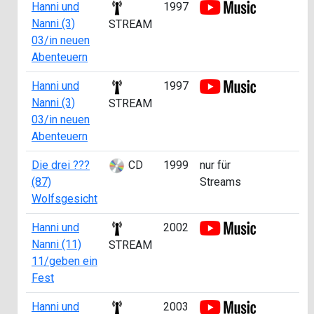
Hanni und
1997
a
Nanni (3)
STREAM
03/in neuen
Abenteuern
Hanni und
1997
a
Nanni (3)
STREAM
03/in neuen
Abenteuern
Die drei ???
CD
1999
nur für
a
(87)
Streams
Wolfsgesicht
Hanni und
2002
a
Nanni (11)
STREAM
11/geben ein
Fest
Hanni und
2003
a