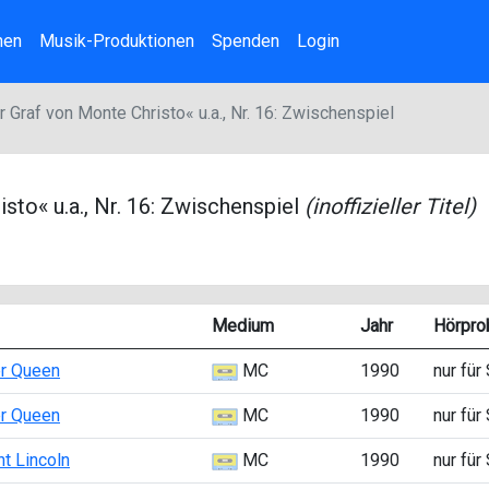
nen
Musik-Produktionen
Spenden
Login
 Graf von Monte Christo« u.a., Nr. 16: Zwischenspiel
sto« u.a., Nr. 16: Zwischenspiel
(inoffizieller Titel)
Medium
Jahr
Hörpro
er Queen
MC
1990
nur für
er Queen
MC
1990
nur für
nt Lincoln
MC
1990
nur für