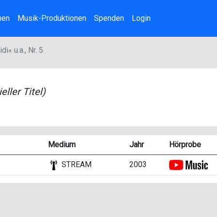
nen
Musik-Produktionen
Spenden
Login
i« u.a., Nr. 5
ieller Titel)
Medium
Jahr
Hörprobe
STREAM
2003