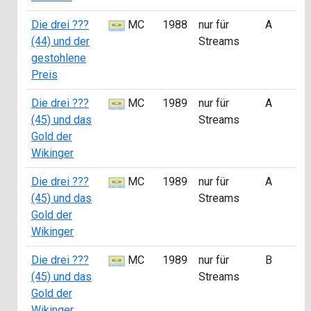
Die drei ???
MC
1988
nur für
A
a
(44) und der
Streams
0
gestohlene
Preis
Die drei ???
MC
1989
nur für
A
a
(45) und das
Streams
0
Gold der
Wikinger
Die drei ???
MC
1989
nur für
A
a
(45) und das
Streams
0
Gold der
Wikinger
Die drei ???
MC
1989
nur für
B
a
(45) und das
Streams
2
Gold der
Wikinger