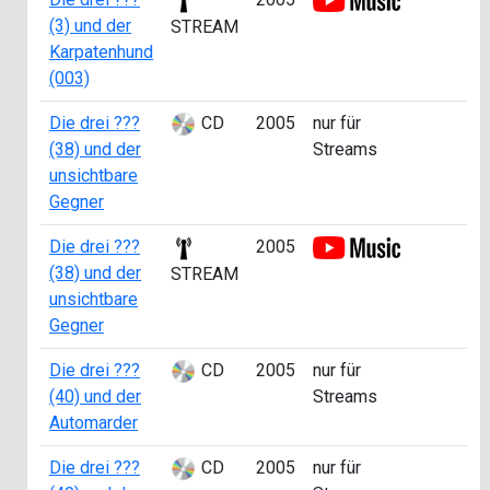
(3) und der
2
STREAM
Karpatenhund
(003)
Die drei ???
CD
2005
nur für
a
(38) und der
Streams
0
unsichtbare
Gegner
Die drei ???
2005
a
(38) und der
0
STREAM
unsichtbare
Gegner
Die drei ???
CD
2005
nur für
a
(40) und der
Streams
0
Automarder
Die drei ???
CD
2005
nur für
a