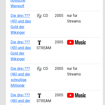
höllische
Werwolf
Die drei ???
CD
2005
nur für
a
(45) und das
Streams
0
Gold der
Wikinger
Die drei ???
2005
a
(45) und das
0
STREAM
Gold der
Wikinger
Die drei ???
CD
2005
nur für
a
(46) und der
Streams
4
schrullige
Millionär
Die drei ???
2005
a
(46) und der
4
STREAM