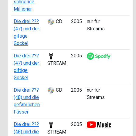
schrullige
Millionär
Die drei ???
CD
2005
nur für
a
(47) und der
Streams
4
giftige
Gockel
Die drei ???
2005
a
(47) und der
4
STREAM
giftige
Gockel
Die drei ???
CD
2005
nur für
a
(48) und die
Streams
4
gefährlichen
Fässer
Die drei ???
2005
a
(48) und die
4
STREAM