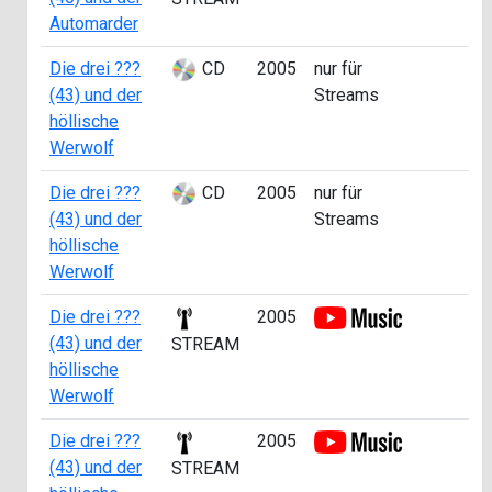
Automarder
Die drei ???
CD
2005
nur für
a
(43) und der
Streams
0
höllische
Werwolf
Die drei ???
CD
2005
nur für
a
(43) und der
Streams
5
höllische
Werwolf
Die drei ???
2005
a
(43) und der
0
STREAM
höllische
Werwolf
Die drei ???
2005
a
(43) und der
5
STREAM