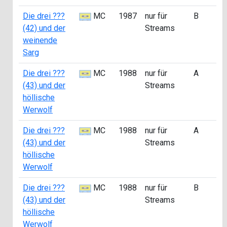
Die drei ???
MC
1987
nur für
B
a
(42) und der
Streams
2
weinende
Sarg
Die drei ???
MC
1988
nur für
A
a
(43) und der
Streams
0
höllische
Werwolf
Die drei ???
MC
1988
nur für
A
a
(43) und der
Streams
0
höllische
Werwolf
Die drei ???
MC
1988
nur für
B
a
(43) und der
Streams
2
höllische
Werwolf