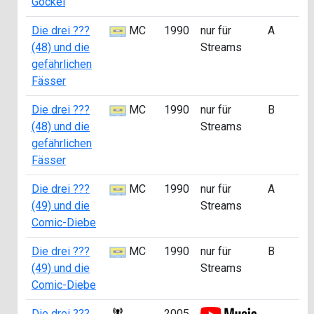
Gockel
Die drei ???
MC
1990
nur für
A
a
(48) und die
Streams
0
gefährlichen
Fässer
Die drei ???
MC
1990
nur für
B
a
(48) und die
Streams
2
gefährlichen
Fässer
Die drei ???
MC
1990
nur für
A
a
(49) und die
Streams
0
Comic-Diebe
Die drei ???
MC
1990
nur für
B
a
(49) und die
Streams
2
Comic-Diebe
Die drei ???
2005
a