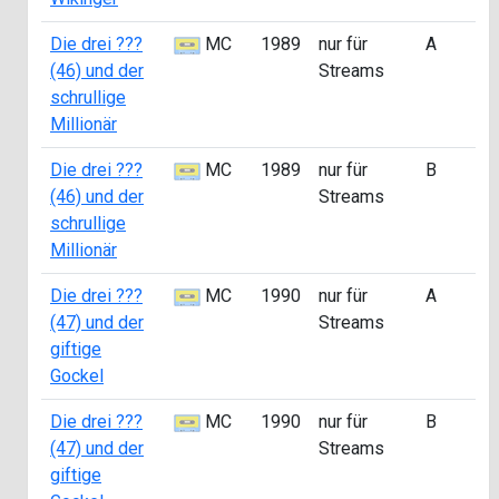
Die drei ???
MC
1989
nur für
A
a
(46) und der
Streams
0
schrullige
Millionär
Die drei ???
MC
1989
nur für
B
a
(46) und der
Streams
2
schrullige
Millionär
Die drei ???
MC
1990
nur für
A
a
(47) und der
Streams
0
giftige
Gockel
Die drei ???
MC
1990
nur für
B
a
(47) und der
Streams
2
giftige