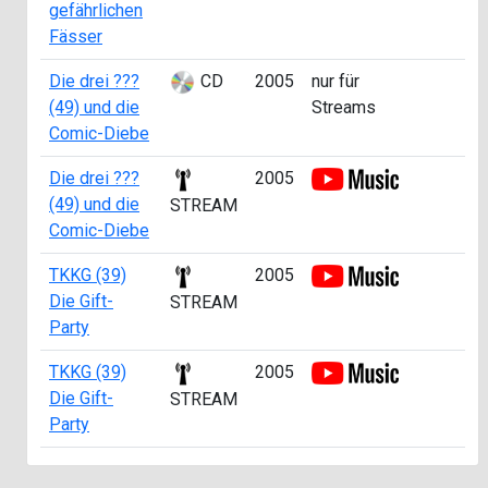
gefährlichen
Fässer
Die drei ???
CD
2005
nur für
a
(49) und die
Streams
4
Comic-Diebe
Die drei ???
2005
a
(49) und die
4
STREAM
Comic-Diebe
TKKG (39)
2005
a
Die Gift-
2
STREAM
Party
TKKG (39)
2005
a
Die Gift-
3
STREAM
Party