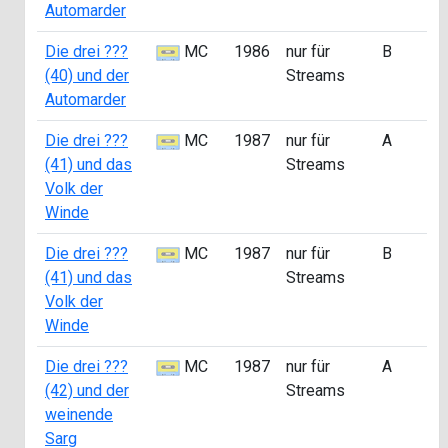
Automarder
Die drei ???
MC
1986
nur für
B
a
(40) und der
Streams
2
Automarder
Die drei ???
MC
1987
nur für
A
a
(41) und das
Streams
0
Volk der
Winde
Die drei ???
MC
1987
nur für
B
a
(41) und das
Streams
2
Volk der
Winde
Die drei ???
MC
1987
nur für
A
a
(42) und der
Streams
0
weinende
Sarg