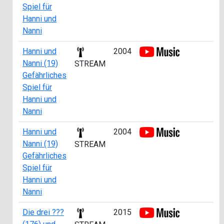
Spiel für
Hanni und
Nanni
Hanni und
2004
ab
Nanni (19)
17
STREAM
Gefährliches
Spiel für
Hanni und
Nanni
Hanni und
2004
ab
Nanni (19)
22
STREAM
Gefährliches
Spiel für
Hanni und
Nanni
Die drei ???
2015
ab