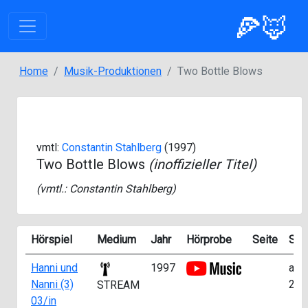
🍕🦊
Home
Musik-Produktionen
Two Bottle Blows
vmtl:
Constantin Stahlberg
(1997)
Two Bottle Blows
(inoffizieller Titel)
(vmtl.:
Constantin Stahlberg
)
Hörspiel
Medium
Jahr
Hörprobe
Seite
Star
Hanni und
1997
ab
Nanni (3)
24:
STREAM
03/in