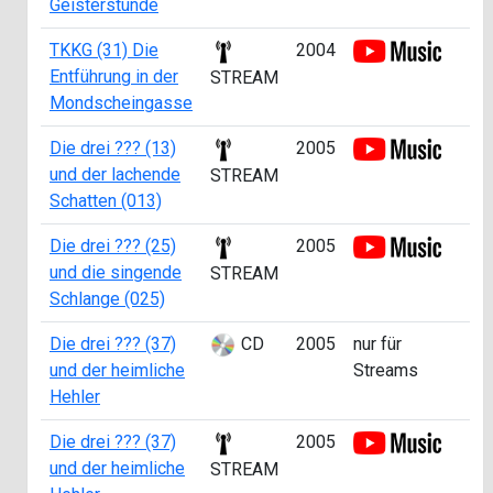
Geisterstunde
TKKG (31) Die
2004
Entführung in der
STREAM
Mondscheingasse
Die drei ??? (13)
2005
und der lachende
STREAM
Schatten (013)
Die drei ??? (25)
2005
und die singende
STREAM
Schlange (025)
Die drei ??? (37)
CD
2005
nur für
und der heimliche
Streams
Hehler
Die drei ??? (37)
2005
und der heimliche
STREAM