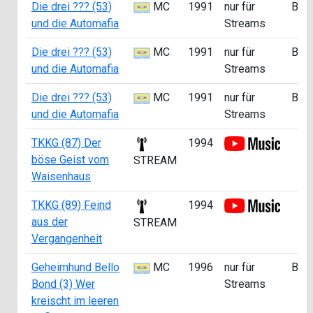
Die drei ??? (53)
MC
1991
nur für
B
und die Automafia
Streams
Die drei ??? (53)
MC
1991
nur für
B
und die Automafia
Streams
Die drei ??? (53)
MC
1991
nur für
B
und die Automafia
Streams
TKKG (87) Der
1994
böse Geist vom
STREAM
Waisenhaus
TKKG (89) Feind
1994
aus der
STREAM
Vergangenheit
Geheimhund Bello
MC
1996
nur für
B
Bond (3) Wer
Streams
kreischt im leeren