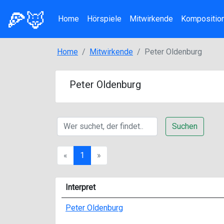
🍕🦊
Home
Hörspiele
Mitwirkende
Kompositio
Home
Mitwirkende
Peter Oldenburg
Peter Oldenburg
Suchen
Previous
Next
«
1
»
Interpret
Peter Oldenburg