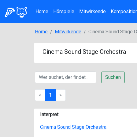
🍕🦊
Home
Hörspiele
Mitwirkende
Kompositio
Home
Mitwirkende
Cinema Sound Stage O
Cinema Sound Stage Orchestra
Suchen
Previous
Next
«
1
»
Interpret
Cinema Sound Stage Orchestra