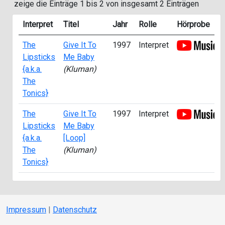
zeige die Einträge 1 bis 2 von insgesamt 2 Einträgen
Interpret
Titel
Jahr
Rolle
Hörprobe
The
Give It To
1997
Interpret
Lipsticks
Me Baby
{a.k.a.
(Kluman)
The
Tonics}
The
Give It To
1997
Interpret
Lipsticks
Me Baby
{a.k.a.
[Loop]
The
(Kluman)
Tonics}
Impressum
|
Datenschutz