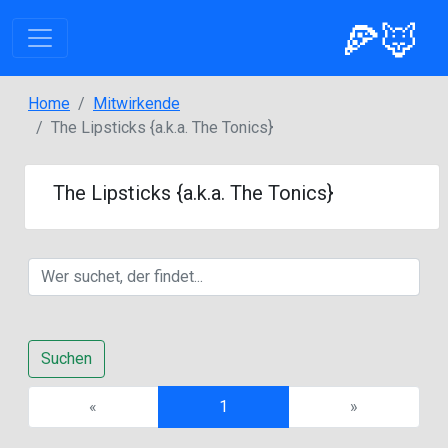
🍕🦊
Home
Mitwirkende
The Lipsticks {a.k.a. The Tonics}
The Lipsticks {a.k.a. The Tonics}
Suchen
Previous
Next
«
1
»