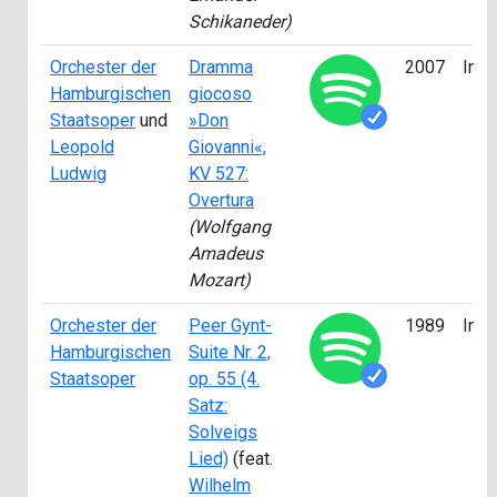
Schikaneder)
Orchester der
Dramma
2007
Inte
Hamburgischen
giocoso
Staatsoper
und
»Don
Leopold
Giovanni«,
Ludwig
KV 527:
Overtura
(Wolfgang
Amadeus
Mozart)
Orchester der
Peer Gynt-
1989
Inte
Hamburgischen
Suite Nr. 2,
Staatsoper
op. 55 (4.
Satz:
Solveigs
Lied)
(feat.
Wilhelm