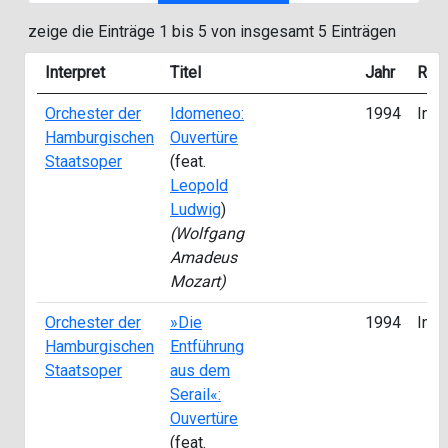
zeige die Einträge 1 bis 5 von insgesamt 5 Einträgen
Interpret
Titel
Jahr
Roll
Orchester der
Idomeneo:
1994
Inte
Hamburgischen
Ouvertüre
Staatsoper
(feat.
Leopold
Ludwig
)
(Wolfgang
Amadeus
Mozart)
Orchester der
»Die
1994
Inte
Hamburgischen
Entführung
Staatsoper
aus dem
Serail«:
Ouvertüre
(feat.