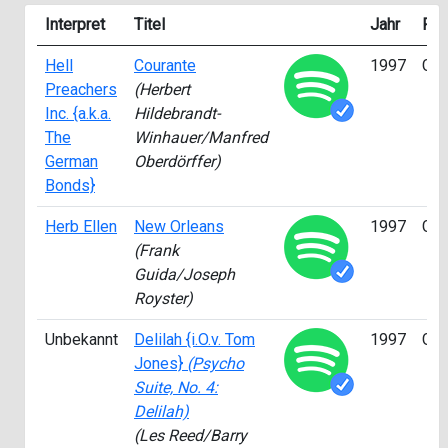
Interpret
Titel
Jahr
Rol
Hell
Courante
1997
Ge
Preachers
(Herbert
Inc. {a.k.a.
Hildebrandt-
The
Winhauer/Manfred
German
Oberdörffer)
Bonds}
Herb Ellen
New Orleans
1997
Ge
(Frank
Guida/Joseph
Royster)
Unbekannt
Delilah {i.O.v. Tom
1997
Ge
Jones}
(Psycho
Suite, No. 4:
Delilah)
(Les Reed/Barry