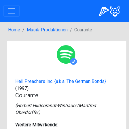
🍕🦊
Home
Musik-Produktionen
Courante
Hell Preachers Inc. {a.k.a. The German Bonds}
(1997)
Courante
(
Herbert Hildebrandt-Winhauer/Manfred
Oberdörffer
)
Weitere Mitwirkende: