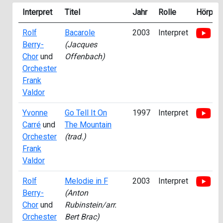
Interpret
Titel
Jahr
Rolle
Hörpro
Rolf
Bacarole
2003
Interpret
Berry-
(Jacques
Chor
und
Offenbach)
Orchester
Frank
Valdor
Yvonne
Go Tell It On
1997
Interpret
Carré
und
The Mountain
Orchester
(trad.)
Frank
Valdor
Rolf
Melodie in F
2003
Interpret
Berry-
(Anton
Chor
und
Rubinstein/arr.
Orchester
Bert Brac)