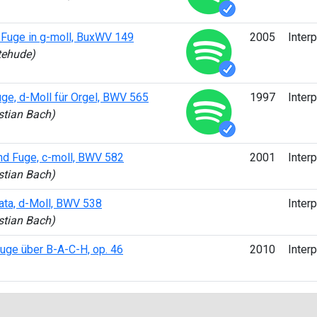
 Fuge in g-moll, BuxWV 149
2005
Interp
tehude)
ge, d-Moll für Orgel, BWV 565
1997
Interp
tian Bach)
nd Fuge, c-moll, BWV 582
2001
Interp
tian Bach)
ata, d-Moll, BWV 538
Interp
tian Bach)
uge über B-A-C-H, op. 46
2010
Interp