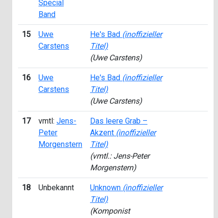
Special
Band
15
Uwe
He's Bad
(inoffizieller
1
Carstens
Titel)
(Uwe Carstens)
16
Uwe
He's Bad
(inoffizieller
1
Carstens
Titel)
(Uwe Carstens)
17
vmtl:
Jens-
Das leere Grab –
1
Peter
Akzent
(inoffizieller
Morgenstern
Titel)
(vmtl.: Jens-Peter
Morgenstern)
18
Unbekannt
Unknown
(inoffizieller
1
Titel)
(Komponist