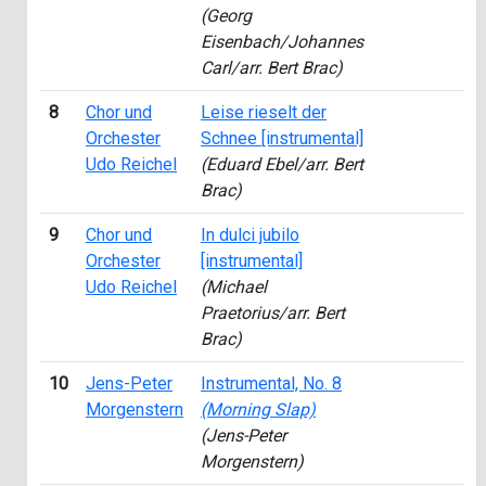
(Georg
Eisenbach/Johannes
Carl/arr. Bert Brac)
8
Chor und
Leise rieselt der
2
Orchester
Schnee [instrumental]
Udo Reichel
(Eduard Ebel/arr. Bert
Brac)
9
Chor und
In dulci jubilo
2
Orchester
[instrumental]
Udo Reichel
(Michael
Praetorius/arr. Bert
Brac)
10
Jens-Peter
Instrumental, No. 8
2
Morgenstern
(Morning Slap)
(Jens-Peter
Morgenstern)