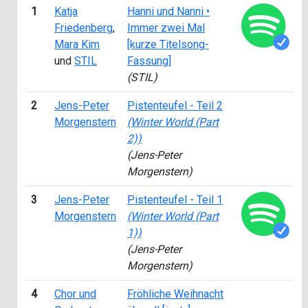
1
Katja
Hanni und Nanni •
2
Friedenberg
,
Immer zwei Mal
Mara Kim
[kurze Titelsong-
und
STIL
Fassung]
(STIL)
2
Jens-Peter
Pistenteufel - Teil 2
1
Morgenstern
(Winter World (Part
2))
(Jens-Peter
Morgenstern)
3
Jens-Peter
Pistenteufel - Teil 1
1
Morgenstern
(Winter World (Part
1))
(Jens-Peter
Morgenstern)
4
Chor und
Fröhliche Weihnacht
1