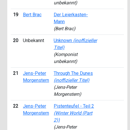
unbekannt)
19
Bert Brac
Der Leierkasten-
1
Mann
(Bert Brac)
20
Unbekannt
Unknown
(inoffizieller
1
Titel)
(Komponist
unbekannt)
21
Jens-Peter
Through The Dunes
2
Morgenstern
(inoffizieller Titel)
(Jens-Peter
Morgenstern)
22
Jens-Peter
Pistenteufel - Teil 2
1
Morgenstern
(Winter World (Part
2))
(Jens-Peter