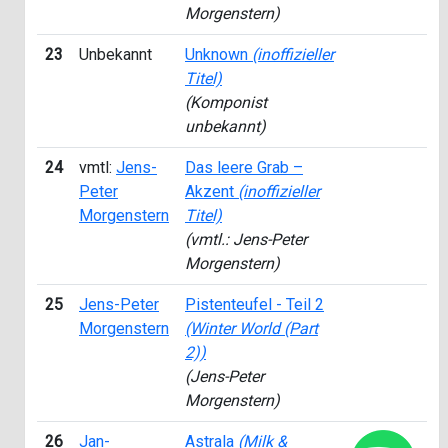
Morgenstern)
23
Unbekannt
Unknown
(inoffizieller
1
Titel)
(Komponist
unbekannt)
24
vmtl:
Jens-
Das leere Grab –
1
Peter
Akzent
(inoffizieller
Morgenstern
Titel)
(vmtl.: Jens-Peter
Morgenstern)
25
Jens-Peter
Pistenteufel - Teil 2
1
Morgenstern
(Winter World (Part
2))
(Jens-Peter
Morgenstern)
26
Jan-
Astrala
(Milk &
2