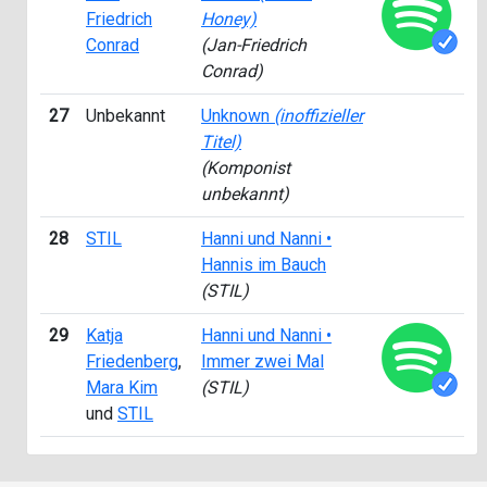
Friedrich
Honey)
Conrad
(Jan-Friedrich
Conrad)
27
Unbekannt
Unknown
(inoffizieller
1
Titel)
(Komponist
unbekannt)
28
STIL
Hanni und Nanni •
2
Hannis im Bauch
(STIL)
29
Katja
Hanni und Nanni •
2
Friedenberg
,
Immer zwei Mal
Mara Kim
(STIL)
und
STIL