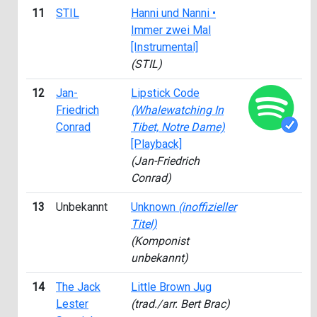
11
STIL
Hanni und Nanni •
2
Immer zwei Mal
[Instrumental]
(STIL)
12
Jan-
Lipstick Code
2
Friedrich
(Whalewatching In
Conrad
Tibet, Notre Dame)
[Playback]
(Jan-Friedrich
Conrad)
13
Unbekannt
Unknown
(inoffizieller
1
Titel)
(Komponist
unbekannt)
14
The Jack
Little Brown Jug
1
Lester
(trad./arr. Bert Brac)