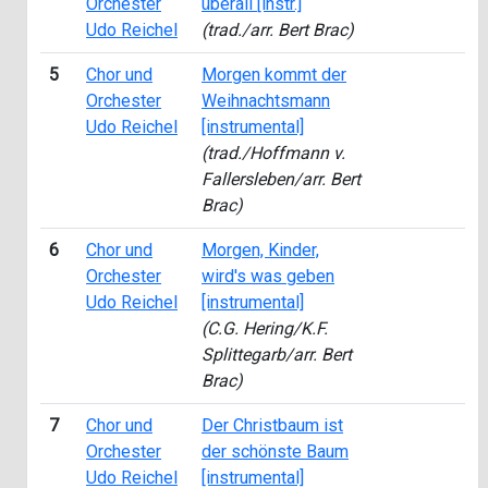
Orchester
überall [instr.]
Udo Reichel
(trad./arr. Bert Brac)
5
Chor und
Morgen kommt der
1
Orchester
Weihnachtsmann
Udo Reichel
[instrumental]
(trad./Hoffmann v.
Fallersleben/arr. Bert
Brac)
6
Chor und
Morgen, Kinder,
1
Orchester
wird's was geben
Udo Reichel
[instrumental]
(C.G. Hering/K.F.
Splittegarb/arr. Bert
Brac)
7
Chor und
Der Christbaum ist
2
Orchester
der schönste Baum
Udo Reichel
[instrumental]