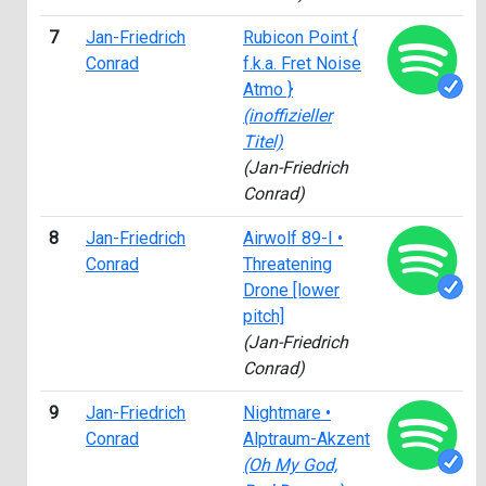
7
Jan-Friedrich
Rubicon Point {
Conrad
f.k.a. Fret Noise
Atmo }
(inoffizieller
Titel)
(Jan-Friedrich
Conrad)
8
Jan-Friedrich
Airwolf 89-I •
Conrad
Threatening
Drone [lower
pitch]
(Jan-Friedrich
Conrad)
9
Jan-Friedrich
Nightmare •
Conrad
Alptraum-Akzent
(Oh My God,