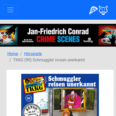
🍕🦊
Home
Hörspiele
TKKG (90) Schmuggler reisen unerkannt