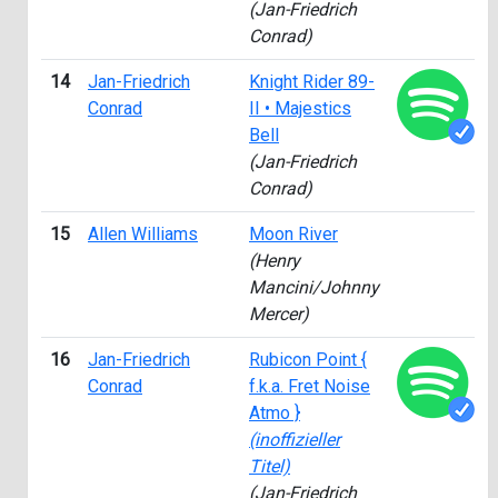
(Jan-Friedrich
Conrad)
14
Jan-Friedrich
Knight Rider 89-
Conrad
II • Majestics
Bell
(Jan-Friedrich
Conrad)
15
Allen Williams
Moon River
(Henry
Mancini/Johnny
Mercer)
16
Jan-Friedrich
Rubicon Point {
Conrad
f.k.a. Fret Noise
Atmo }
(inoffizieller
Titel)
(Jan-Friedrich