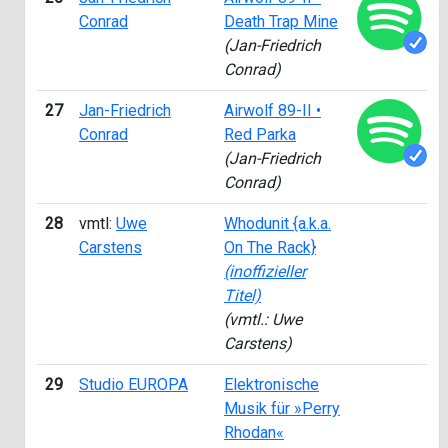
Conrad
Death Trap Mine
(Jan-Friedrich
Conrad)
27
Jan-Friedrich
Airwolf 89-II •
Conrad
Red Parka
(Jan-Friedrich
Conrad)
28
vmtl:
Uwe
Whodunit {a.k.a.
Carstens
On The Rack}
(inoffizieller
Titel)
(vmtl.: Uwe
Carstens)
29
Studio EUROPA
Elektronische
Musik für »Perry
Rhodan«