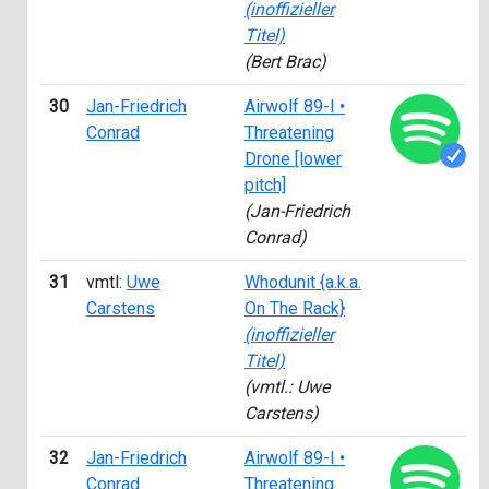
(inoffizieller
Titel)
(Bert Brac)
30
Jan-Friedrich
Airwolf 89-I •
Conrad
Threatening
Drone [lower
pitch]
(Jan-Friedrich
Conrad)
31
vmtl:
Uwe
Whodunit {a.k.a.
Carstens
On The Rack}
(inoffizieller
Titel)
(vmtl.: Uwe
Carstens)
32
Jan-Friedrich
Airwolf 89-I •
Conrad
Threatening