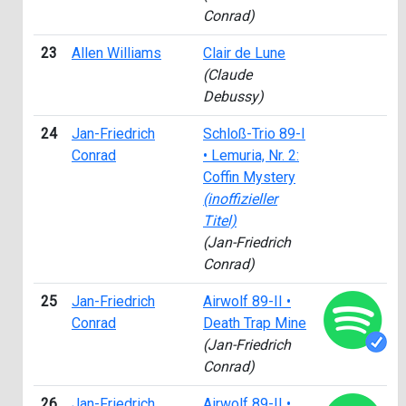
Conrad)
23
Allen Williams
Clair de Lune
(Claude
Debussy)
24
Jan-Friedrich
Schloß-Trio 89-I
Conrad
• Lemuria, Nr. 2:
Coffin Mystery
(inoffizieller
Titel)
(Jan-Friedrich
Conrad)
25
Jan-Friedrich
Airwolf 89-II •
Conrad
Death Trap Mine
(Jan-Friedrich
Conrad)
26
Jan-Friedrich
Airwolf 89-II •