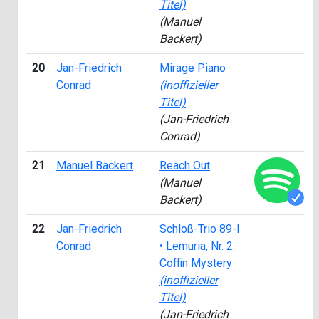
Titel)
(Manuel
Backert)
20
Jan-Friedrich
Mirage Piano
Conrad
(inoffizieller
Titel)
(Jan-Friedrich
Conrad)
21
Manuel Backert
Reach Out
(Manuel
Backert)
22
Jan-Friedrich
Schloß-Trio 89-I
Conrad
• Lemuria, Nr. 2:
Coffin Mystery
(inoffizieller
Titel)
(Jan-Friedrich