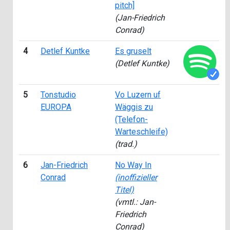
pitch]
(Jan-Friedrich
Conrad)
4
Detlef Kuntke
Es gruselt
(Detlef Kuntke)
5
Tonstudio
Vo Luzern uf
EUROPA
Wäggis zu
(Telefon-
Warteschleife)
(trad.)
6
Jan-Friedrich
No Way In
Conrad
(inoffizieller
Titel)
(vmtl.: Jan-
Friedrich
Conrad)