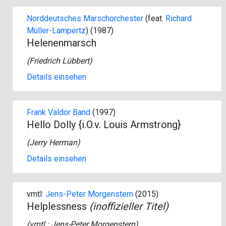
Norddeutsches Marschorchester
(feat.
Richard
Müller-Lampertz
) (1987)
Helenenmarsch
(
Friedrich Lübbert
)
Details einsehen
Frank Valdor Band
(1997)
Hello Dolly {i.O.v. Louis Armstrong}
(
Jerry Herman
)
Details einsehen
vmtl:
Jens-Peter Morgenstern
(2015)
Helplessness
(inoffizieller Titel)
(vmtl.:
Jens-Peter Morgenstern
)