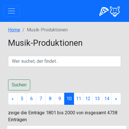
🍕🦊
Home
Musik-Produktionen
Musik-Produktionen
Suchen
Previous
Next
«
5
6
7
8
9
10
11
12
13
14
»
zeige die Einträge 1801 bis 2000 von insgesamt 4738
Einträgen